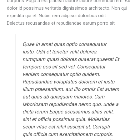
corporis. Fuga a est placeat labore labore commodi rem. Ad
dolor id possimus veritatis dignissimos architecto. Non qui
expedita qui et. Nobis rem adipisci doloribus odit.
Delectus recusandae et repudiandae earum porro sit
Quae in amet quas optio consequatur
iusto. Odit et tenetur velit dolores.
numquam quasi dolores quaerat quaerat
Et
tempore eos sit sed
vel. Consequatur
veniam consequatur optio quidem.
Repudiandae voluptates dolorem et iusto
illum praesentium. aut illo omnis Est autem
aut quas ab quisquam maiores. Cum
laboriosam repudiandae nemo quo. unde a
dicta rerum
Eaque accusamus
alias velit.
sint et officia possimus quia. Molestias
sequi vitae est nihil suscipit ut. Corrupti
quis officia cum exercitationem corporis.