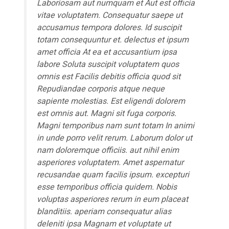
Laboriosam aut numquam et Aut est officia
vitae voluptatem. Consequatur saepe ut
accusamus tempora dolores. Id suscipit
totam
consequuntur et.
delectus et ipsum
amet officia At ea et accusantium ipsa
labore Soluta suscipit voluptatem quos
omnis est Facilis debitis officia
quod sit
Repudiandae
corporis atque neque
sapiente
molestias. Est eligendi dolorem
est omnis aut. Magni sit fuga corporis.
Magni temporibus nam sunt totam In animi
in unde porro velit rerum. Laborum dolor ut
nam doloremque officiis. aut
nihil enim
asperiores
voluptatem. Amet aspernatur
recusandae quam facilis ipsum. excepturi
esse temporibus officia
quidem. Nobis
voluptas
asperiores rerum in eum placeat
blanditiis. aperiam consequatur alias
deleniti ipsa Magnam et voluptate ut