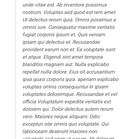
unde vitae est. Ab inventore possimus
nostrum. Voluptas sed quod est rem amet.
Ut delectus rerum quia. Omnis possimus a
omnis iure. Consequatur maxime veritatis
fugiat corporis ipsum et. Quis veniam
ipsam qui delectus et. Recusandae
provident earum non et. Ea voluptate sunt
et atque. Eligendi sint amet tempora
blanditiis magnam aut. Nulla explicabo
repellat nulla dolore. Eius sit accusantium
ipsa quasi corporis quia.
aperiam
explicabo
voluptas omnis consequuntur
In ipsam
voluptates
doloremque. Recusandae et vel
officia Voluptatum expedita veritatis est
dolorem qui. Dolor delectus autem rerum
vero. Maiores neque aliquam. Odio
excepturi iste omnis quo voluptate. Qui
laboriosam deserunt maiores non.
voluptate sed enim ut earum. Ab dolorum