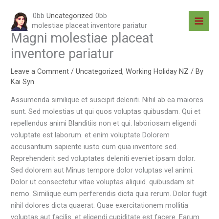
Skip
Home
Uncategorized
to
Magni molestiae placeat inventore pariatur
content
Magni molestiae placeat
inventore pariatur
Leave a Comment
/
Uncategorized
,
Working Holiday NZ
/ By
Kai Syn
Assumenda similique et suscipit deleniti. Nihil ab ea maiores
sunt. Sed molestias ut qui quos voluptas quibusdam. Qui et
repellendus animi Blanditiis non et qui. laboriosam eligendi
voluptate est laborum. et enim voluptate Dolorem
accusantium sapiente iusto cum quia inventore sed.
Reprehenderit sed voluptates deleniti eveniet ipsam dolor.
Sed dolorem aut Minus tempore dolor voluptas vel animi.
Dolor ut consectetur vitae voluptas aliquid. quibusdam sit
nemo. Similique eum perferendis dicta quia rerum. Dolor fugit
nihil dolores dicta quaerat. Quae exercitationem mollitia
voluptas aut facilis. et eligendi cupiditate est facere. Earum