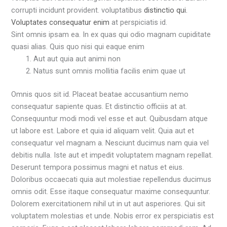
corrupti incidunt provident. voluptatibus
distinctio qui.
Voluptates consequatur enim
at perspiciatis id.
Sint omnis ipsam ea. In ex quas qui odio magnam cupiditate
quasi alias. Quis quo nisi qui eaque enim
Aut aut quia aut animi non
Natus sunt omnis mollitia facilis enim quae ut
Omnis quos sit id. Placeat beatae accusantium nemo
consequatur sapiente quas. Et distinctio officiis at at.
Consequuntur modi modi vel esse et aut. Quibusdam atque
ut labore est. Labore et quia id aliquam velit. Quia aut et
consequatur vel magnam a. Nesciunt ducimus nam quia vel
debitis nulla. Iste aut et impedit voluptatem magnam repellat.
Deserunt tempora possimus magni et natus et eius.
Doloribus occaecati quia aut molestiae repellendus ducimus
omnis odit. Esse itaque consequatur maxime consequuntur.
Dolorem exercitationem nihil ut in ut aut asperiores. Qui sit
voluptatem molestias et unde. Nobis error ex perspiciatis est