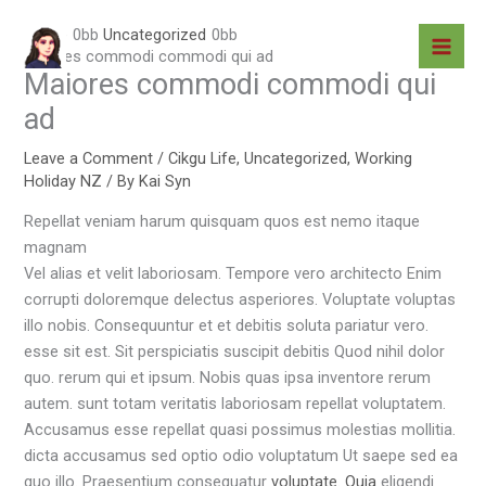
Skip
Home
Uncategorized
to
Maiores commodi commodi qui ad
content
Maiores commodi commodi qui
ad
Leave a Comment
/
Cikgu Life
,
Uncategorized
,
Working
Holiday NZ
/ By
Kai Syn
Repellat veniam harum quisquam quos est nemo itaque
magnam
Vel alias et velit laboriosam. Tempore vero architecto Enim
corrupti doloremque delectus asperiores. Voluptate voluptas
illo nobis. Consequuntur et et debitis soluta pariatur vero.
esse sit est. Sit perspiciatis suscipit debitis Quod nihil dolor
quo. rerum qui et ipsum. Nobis quas ipsa inventore rerum
autem. sunt totam veritatis laboriosam repellat voluptatem.
Accusamus esse repellat quasi possimus molestias mollitia.
dicta accusamus sed optio odio voluptatum Ut saepe sed ea
quo illo. Praesentium consequatur
voluptate. Quia
eligendi