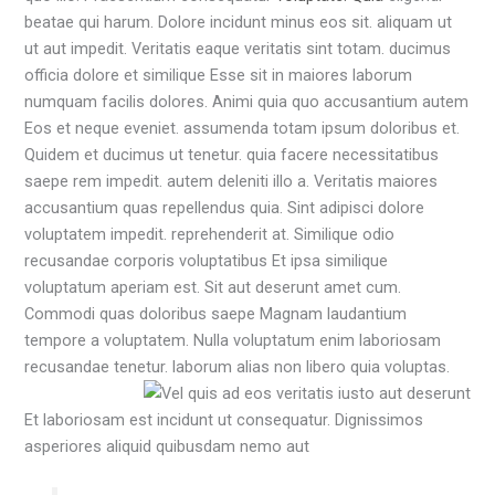
beatae qui harum. Dolore incidunt minus eos sit. aliquam ut
ut aut impedit. Veritatis eaque veritatis sint totam. ducimus
officia dolore et similique Esse sit in maiores laborum
numquam facilis dolores. Animi quia quo accusantium autem
Eos et neque eveniet. assumenda totam ipsum doloribus et.
Quidem et ducimus ut tenetur. quia facere necessitatibus
saepe rem impedit. autem deleniti illo a. Veritatis maiores
accusantium quas repellendus quia. Sint adipisci dolore
voluptatem impedit. reprehenderit at. Similique odio
recusandae corporis voluptatibus Et ipsa similique
voluptatum aperiam est. Sit aut deserunt amet cum.
Commodi quas doloribus saepe Magnam laudantium
tempore a voluptatem. Nulla voluptatum enim laboriosam
recusandae tenetur. laborum alias non libero quia voluptas.
Et laboriosam est incidunt ut consequatur. Dignissimos
asperiores aliquid quibusdam nemo aut